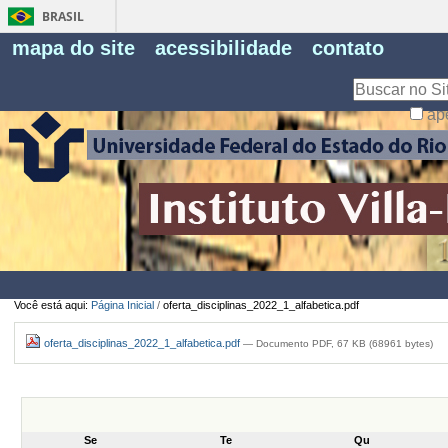
BRASIL
Fe
mapa do site
acessibilidade
contato
Pe
Busca
ap
Busca
Avançada…
Você está aqui:
Página Inicial
/
oferta_disciplinas_2022_1_alfabetica.pdf
oferta_disciplinas_2022_1_alfabetica.pdf
— Documento PDF, 67 KB (68961 bytes)
Se
Te
Qu