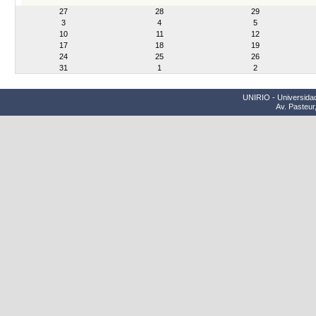
month-
27
28
29
8
3
4
5
10
11
12
17
18
19
24
25
26
31
1
2
UNIRIO - Universidad
Av. Pasteur