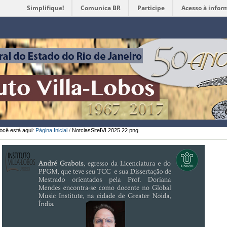
Simplifique!
Comunica BR
Participe
Acesso à infor
Ferramentas
Pessoais
ocê está aqui:
Página Inicial
/
NotciasSiteIVL2025.22.png