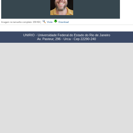
Imagem no tamanho completo:
159 KB
|
Visão
Download
UNIRIO - Universidade Federal do Estado do Rio de Janeiro
Av. Pasteur, 296 - Urca - Cep 22290-240