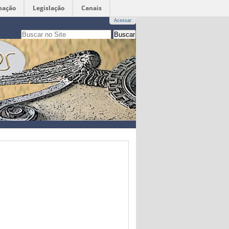
mação
Legislação
Canais
Acessar
Busca
apenas nesta seção
Busca
Avançada…