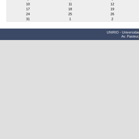
10
11
12
17
18
19
24
25
26
31
1
2
UNIRIO - Universidad
Av. Pasteur