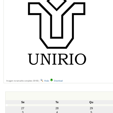
Imagem no tamanho completo:
30 KB
|
Visão
Download
Se
Te
Qu
month-
27
28
29
8
3
4
5