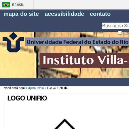
BRASIL
Fe
mapa do site
acessibilidade
contato
Pe
Busca
ap
Busca
Avançada…
Você está aqui:
Página Inicial
/
LOGO UNIRIO
LOGO UNIRIO