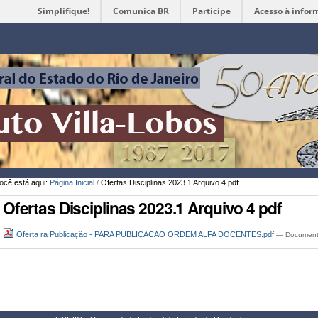
Simplifique!
Comunica BR
Participe
Acesso à infor
Ferramentas
Pessoais
ocê está aqui:
Página Inicial
/
Ofertas Disciplinas 2023.1 Arquivo 4 pdf
Ofertas Disciplinas 2023.1 Arquivo 4 pdf
Oferta ra Publicação - PARA PUBLICACAO ORDEM ALFA DOCENTES.pdf
— Documento