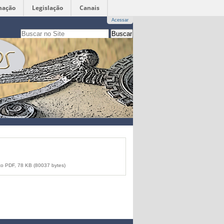
mação
Legislação
Canais
Acessar
Busca
apenas nesta seção
Busca
Avançada…
 PDF, 78 KB (80037 bytes)