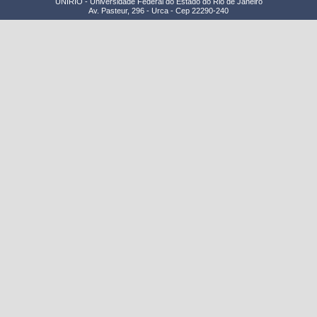
UNIRIO - Universidade Federal do Estado do Rio de Janeiro
Av. Pasteur, 296 - Urca - Cep 22290-240