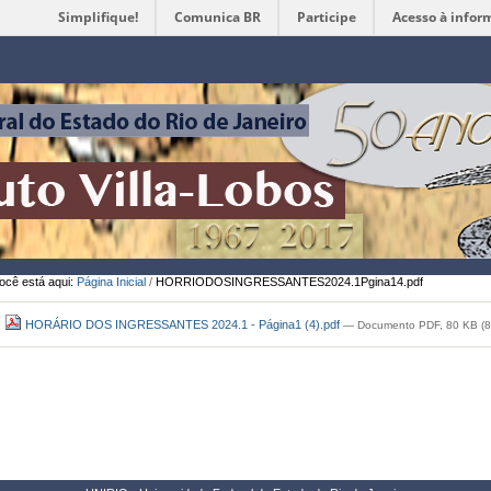
Simplifique!
Comunica BR
Participe
Acesso à infor
Ferramentas
Pessoais
ocê está aqui:
Página Inicial
/
HORRIODOSINGRESSANTES2024.1Pgina14.pdf
HORÁRIO DOS INGRESSANTES 2024.1 - Página1 (4).pdf
— Documento PDF, 80 KB (8