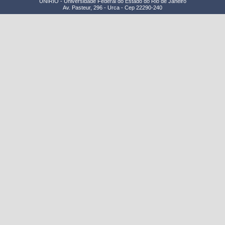
UNIRIO - Universidade Federal do Estado do Rio de Janeiro
Av. Pasteur, 296 - Urca - Cep 22290-240