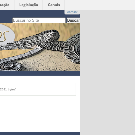
mação
Legislação
Canais
Acessar
Busca
apenas nesta seção
Busca
Avançada…
2011 bytes)