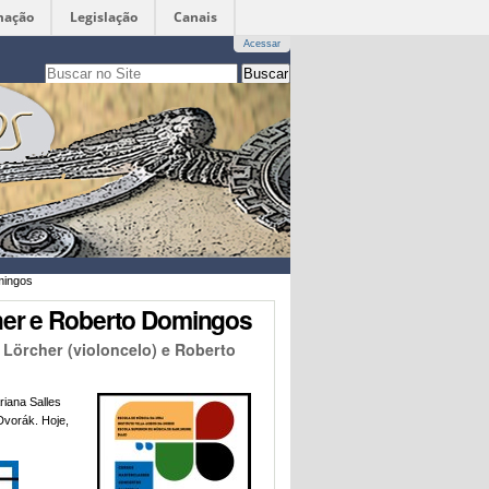
mação
Legislação
Canais
Acessar
Busca
apenas nesta seção
Busca
Avançada…
mingos
cher e Roberto Domingos
 Lörcher (violoncelo) e Roberto
riana Salles
Dvorák. Hoje,