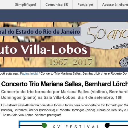
Simplifique!
Comunica BR
Participe
Acesso à infor
Ferramentas
Pessoais
ocê está aqui:
Página Inicial
/
Concerto Trio Mariana Salles, Bernhard Lörcher e Roberto Do
Concerto Trio Mariana Salles, Bernhard Lör
Concerto do trio formado por Mariana Salles (violino), Bernhard
Domingos (piano) na Sala Villa-Lobos, dia 4 de setembro, 16h
O Festival Brasil-Alemanha convida a todos e todas para o concerto do trio formado por Ma
(violino), Bernhard Lörcher (violoncelo) e Roberto Domingos (piano). Obras de Debussy e 
16h na Sala Villa-Lobos. Venham prestigiar!