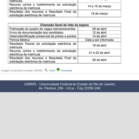
Imagem no tamanho completo:
106 KB
|
Visão
Download
UNIRIO - Universidade Federal do Estado do Rio de Janeiro
Av. Pasteur, 296 - Urca - Cep 22290-240