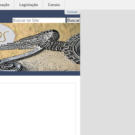
mação
Legislação
Canais
Acessar
Busca
apenas nesta seção
Busca
Avançada…