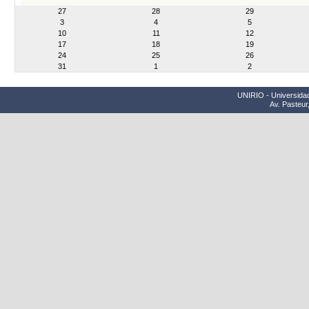
month-
27
28
29
8
3
4
5
10
11
12
17
18
19
24
25
26
31
1
2
UNIRIO - Universidad
Av. Pasteur