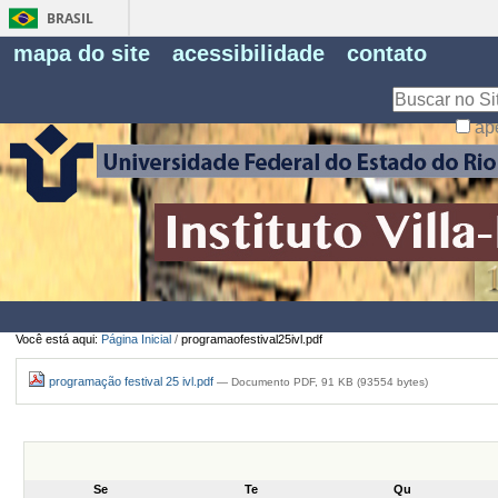
BRASIL
Fe
mapa do site
acessibilidade
contato
Pe
Busca
ap
Busca
Avançada…
Você está aqui:
Página Inicial
/
programaofestival25ivl.pdf
programação festival 25 ivl.pdf
— Documento PDF, 91 KB (93554 bytes)
Se
Te
Qu