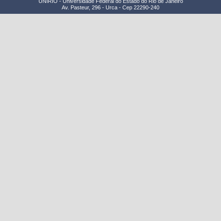
UNIRIO - Universidade Federal do Estado do Rio de Janeiro
Av. Pasteur, 296 - Urca - Cep 22290-240