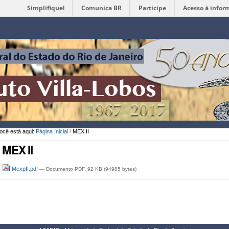
Simplifique!
Comunica BR
Participe
Acesso à infor
Ferramentas
Pessoais
ocê está aqui:
Página Inicial
/
MEX II
MEX II
MexpII.pdf
— Documento PDF, 92 KB (94985 bytes)