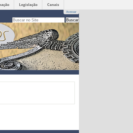
mação
Legislação
Canais
Acessar
Busca
apenas nesta seção
Busca
Avançada…