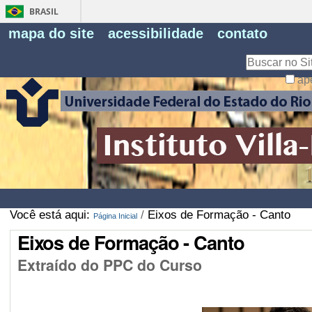
BRASIL
Fe
mapa do site
acessibilidade
contato
Pe
Busca
ap
Busca
Avançada…
Você está aqui:
/
Eixos de Formação - Canto
Página Inicial
Eixos de Formação - Canto
Extraído do PPC do Curso