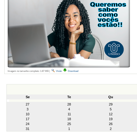
Imagem no tamanho completo:
1.87 MB
|
Visão
Download
Se
Te
Qu
month-
27
28
29
8
3
4
5
10
11
12
17
18
19
24
25
26
31
1
2