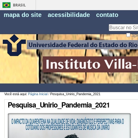
BRASIL
Fe
mapa do site
acessibilidade
contato
Pe
Busca
ap
Busca
Avançada…
Você está aqui:
Página Inicial
/
Pesquisa_Unirio_Pandemia_2021
Pesquisa_Unirio_Pandemia_2021