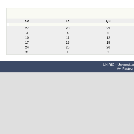
Se
Te
Qu
month-
27
28
29
8
3
4
5
10
11
12
17
18
19
24
25
26
31
1
2
UNIRIO - Universidad
Av. Pasteur