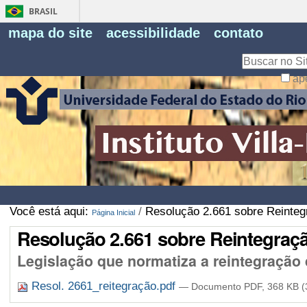
BRASIL
Fe
mapa do site
acessibilidade
contato
Pe
Busca
ap
Busca
Avançada…
Você está aqui:
/
Resolução 2.661 sobre Reinte
Página Inicial
Resolução 2.661 sobre Reintegraç
Legislação que normatiza a reintegração 
Resol. 2661_reitegração.pdf
— Documento PDF, 368 KB (