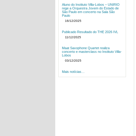
Aluno do Instituto Villa-Lobos – UNIRIO
rege a Orquestra Jovem do Estado de
São Paulo em concerto na Sala São
Paulo
16/12/2025
Publicado Resultado do THE 2026 IVL
11/12/2025
Maat Saxophone Quartet realiza
concerto e masterclass no Instituto Villa-
Lobos
03/12/2025
Mais notícias…