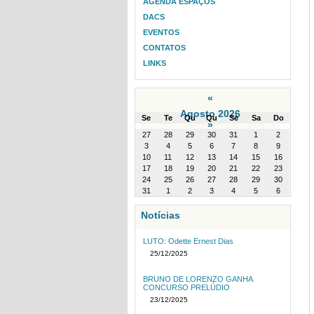
AGENDA ESPAÇOS
DACS
EVENTOS
CONTATOS
LINKS
«
Agosto 2026
Se
Te
Qu
Qu
Se
Sa
Do
»
month-
27
28
29
30
31
1
2
8
3
4
5
6
7
8
9
10
11
12
13
14
15
16
17
18
19
20
21
22
23
24
25
26
27
28
29
30
31
1
2
3
4
5
6
Notícias
LUTO: Odette Ernest Dias
25/12/2025
BRUNO DE LORENZO GANHA
CONCURSO PRELÚDIO
23/12/2025