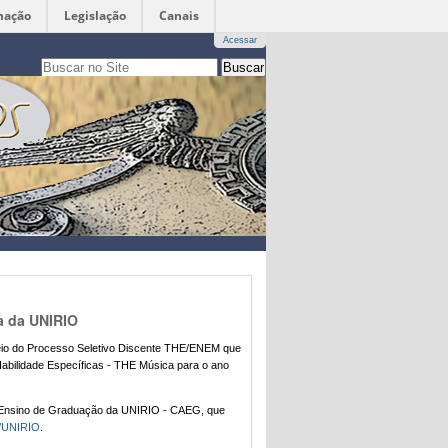
mação
Legislação
Canais
Acessar
Busca
apenas nesta seção
Busca
Avançada…
a da UNIRIO
eio do Processo Seletivo Discente THE/ENEM que
abilidade Específicas - THE Música para o ano
Ensino de Graduação
da UNIRIO - CAEG, que
/UNIRIO
.