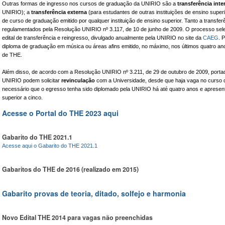
Outras formas de ingresso nos cursos de graduação da UNIRIO são a
transferência inte
UNIRIO); a
transferência externa
(para estudantes de outras instituições de ensino superi
de curso de graduação emitido por qualquer instituição de ensino superior. Tanto a transfe
regulamentados pela Resolução UNIRIO nº 3.117, de 10 de junho de 2009. O processo sele
edital de transferência e reingresso, divulgado anualmente pela UNIRIO no site da
CAEG
. 
diploma de graduação em música ou áreas afins emitido, no máximo, nos últimos quatro an
de THE.
Além disso, de acordo com a Resolução UNIRIO nº 3.211, de 29 de outubro de 2009, porta
UNIRIO podem solicitar
revinculação
com a Universidade, desde que haja vaga no curso des
necessário que o egresso tenha sido diplomado pela UNIRIO há até quatro anos e apresente
superior a cinco.
Acesse o Portal do THE 2023 aqui
Gabarito do THE 2021.1
Acesse aqui o Gabarito do THE 2021.1
Gabaritos do THE de 2016 (realizado em 2015)
Gabarito provas de teoria, ditado, solfejo e harmonia
Novo Edital THE 2014 para vagas não preenchidas