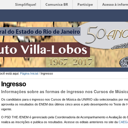
Simplifique!
Comunica BR
Participe
Acesso à infor
Ferramentas
Pessoais
ocê está aqui:
Página Inicial
/
Ingresso
Ingresso
Informações sobre as formas de ingresso nos Cursos de Músic
Os candidatos para o ingresso nos Cursos de Música da UNIRIO são selecionados por m
aproveita os resultados do ENEM dos últimos cinco anos e pelo desempenho no Teste de H
vigente.
O PSD THE /ENEM é gerenciado pela
Coordenadoria de Acompanhamento e Avaliação do 
realiza as inscrições e publica os resultados. Acesse os editais anteriores no site da
CAEG