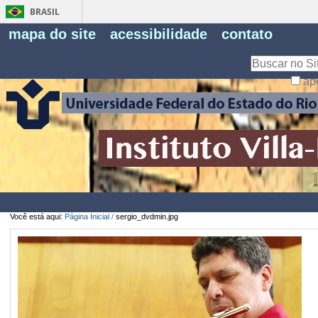
BRASIL
Fe
mapa do site
acessibilidade
contato
Pe
Busca
ap
Busca
Avançada…
Você está aqui:
Página Inicial
/
sergio_dvdmin.jpg