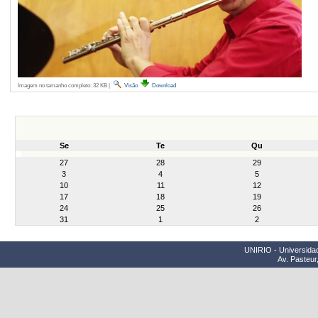
Imagem no tamanho completo:
32 KB
|
Visão
Download
Se
Te
Qu
month-
27
28
29
8
3
4
5
10
11
12
17
18
19
24
25
26
31
1
2
UNIRIO - Universidad
Av. Pasteur