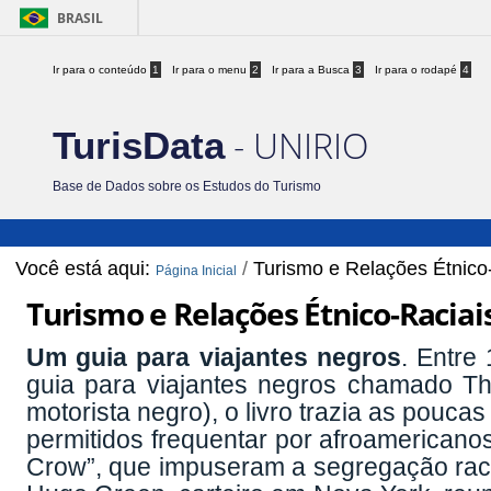
BRASIL
Ir para o conteúdo
1
Ir para o menu
2
Ir para a Busca
3
Ir para o rodapé
4
- UNIRIO
TurisData
Base de Dados sobre os Estudos do Turismo
Você está aqui:
/
Turismo e Relações Étnico
Página Inicial
Turismo e Relações Étnico-Raciai
Um guia para viajantes negros
. Entre
guia para viajantes negros chamado Th
motorista negro), o livro trazia as pouc
permitidos frequentar por afroamericano
Crow”, que impuseram a segregação racia