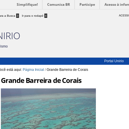
Simplifique!
Comunica BR
Participe
Acesso à info
para a Busca
3
Ir para o rodapé
4
ACESSI
NIRIO
rismo
Portal Unirio
ocê está aqui:
Página Inicial
/
Grande Barreira de Corais
Grande Barreira de Corais