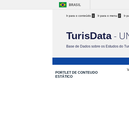
BRASIL
Ir para o conteúdo
1
Ir para o menu
2
Ir 
- U
TurisData
Base de Dados sobre os Estudos do Tu
V
PORTLET DE CONTEUDO
ESTÁTICO