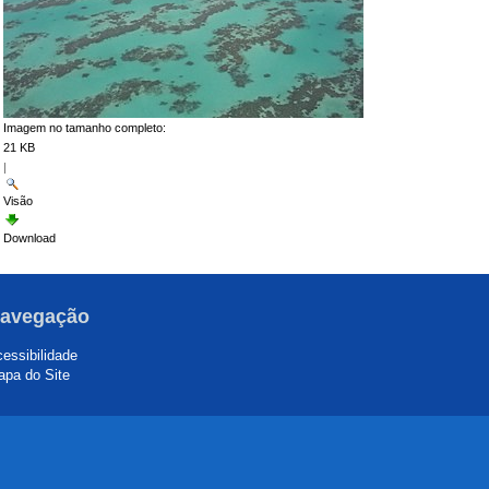
Imagem no tamanho completo:
21 KB
|
Visão
Download
avegação
essibilidade
pa do Site