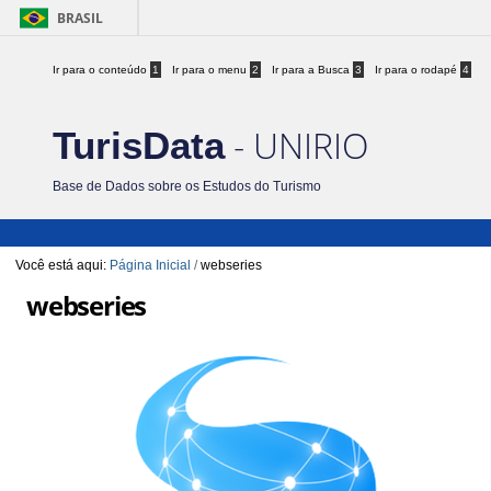
BRASIL
Ir para o conteúdo
1
Ir para o menu
2
Ir para a Busca
3
Ir para o rodapé
4
- UNIRIO
TurisData
Base de Dados sobre os Estudos do Turismo
Você está aqui:
Página Inicial
/
webseries
webseries