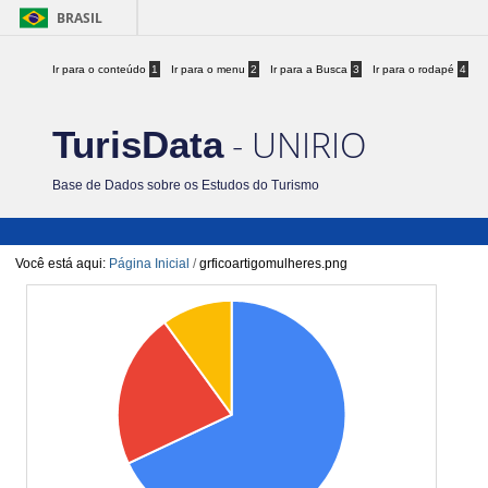
BRASIL
Ir para o conteúdo
1
Ir para o menu
2
Ir para a Busca
3
Ir para o rodapé
4
- UNIRIO
TurisData
Base de Dados sobre os Estudos do Turismo
Você está aqui:
Página Inicial
/
grficoartigomulheres.png