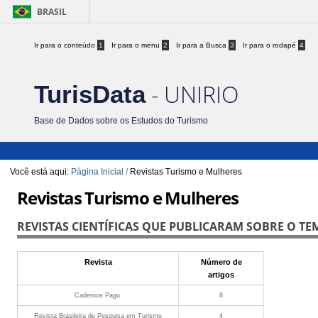
BRASIL
Ir para o conteúdo
1
Ir para o menu
2
Ir para a Busca
3
Ir para o rodapé
4
- UNIRIO
TurisData
Base de Dados sobre os Estudos do Turismo
Você está aqui:
Página Inicial
/
Revistas Turismo e Mulheres
Revistas Turismo e Mulheres
REVISTAS CIENTÍFICAS QUE PUBLICARAM SOBRE O TE
Revista
Número de
artigos
Cadernos Pagu
8
Revista Brasileira de Pesquisa em Turismo
4