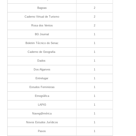
Bagoas
2
Caderno Virtual de Turismo
2
Rosa dos Ventos
2
BG Journal
1
Boletim Técnico do Senac
1
Caderno de Geografia
1
Dados
1
Dos Algarves
1
Entrelugar
1
Estudos Feministas
1
Etnográfica
1
LAPIG
1
Naveg@mérica
1
Novos Estudos Jurídicos
1
Pasos
1