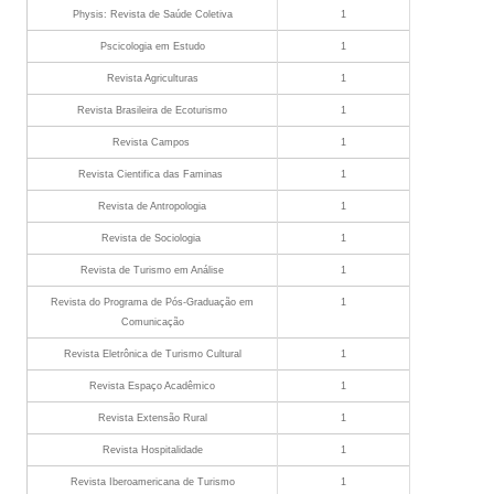
Physis: Revista de Saúde Coletiva
1
Pscicologia em Estudo
1
Revista Agriculturas
1
Revista Brasileira de Ecoturismo
1
Revista Campos
1
Revista Cientifica das Faminas
1
Revista de Antropologia
1
Revista de Sociologia
1
Revista de Turismo em Análise
1
Revista do Programa de Pós-Graduação em
1
Comunicação
Revista Eletrônica de Turismo Cultural
1
Revista Espaço Acadêmico
1
Revista Extensão Rural
1
Revista Hospitalidade
1
Revista Iberoamericana de Turismo
1