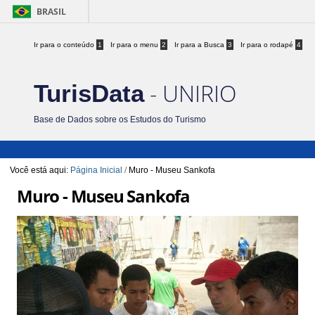
BRASIL
Ir para o conteúdo
1
Ir para o menu
2
Ir para a Busca
3
Ir para o rodapé
4
- UNIRIO
TurisData
Base de Dados sobre os Estudos do Turismo
Você está aqui:
Página Inicial
/
Muro - Museu Sankofa
Muro - Museu Sankofa