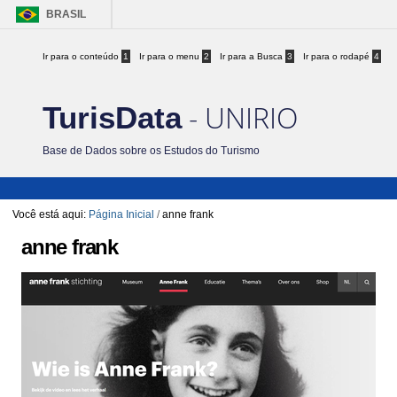
BRASIL
Ir para o conteúdo
1
Ir para o menu
2
Ir para a Busca
3
Ir para o rodapé
4
- UNIRIO
TurisData
Base de Dados sobre os Estudos do Turismo
Você está aqui:
Página Inicial
/
anne frank
anne frank