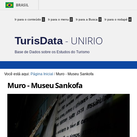
BRASIL
Ir para o conteúdo
1
Ir para o menu
2
Ir para a Busca
3
Ir para o rodapé
4
- UNIRIO
TurisData
Base de Dados sobre os Estudos do Turismo
Você está aqui:
Página Inicial
/
Muro - Museu Sankofa
Muro - Museu Sankofa