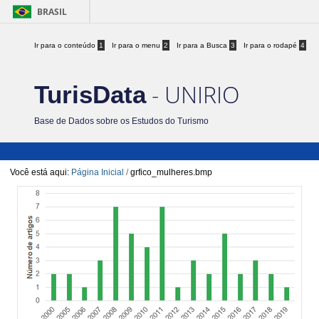
BRASIL
Ir para o conteúdo
1
Ir para o menu
2
Ir para a Busca
3
Ir para o rodapé
4
- UNIRIO
TurisData
Base de Dados sobre os Estudos do Turismo
Você está aqui:
Página Inicial
/
grfico_mulheres.bmp