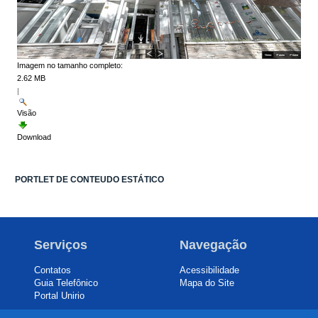
Imagem no tamanho completo:
2.62 MB
|
Visão
Download
PORTLET DE CONTEUDO ESTÁTICO
Serviços
Navegação
Contatos
Acessibilidade
Guia Telefônico
Mapa do Site
Portal Unirio