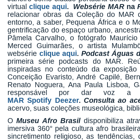
virtual
clique aqui
.
Websérie
MAR
na
relacionar obras da Coleção do MAR 
entorno, a saber, Pequena África e o M
gentrificação do espaço urbano, ancestr
Pâmela Carvalho, o fotógrafo Maurício 
Merced Guimarães, o artista Mulamb
websérie
clique aqui
.
Podcast Águas 
primeira série podcasts do MAR. Reú
inspiradas no conteúdo da exposição
Conceição Evaristo, André Capilé, Bern
Renato Noguera, Ana Paula Lisboa, Ga
responsável por dar voz a e
MAR
Spotify
Deezer
.
Consulta ao ace
acervo, suas coleções museológica, bibl
O
Museu Afro Brasil
disponibiliza atr
imersiva 360° pela cultura afro brasilei
sincretimento religioso, as tendências