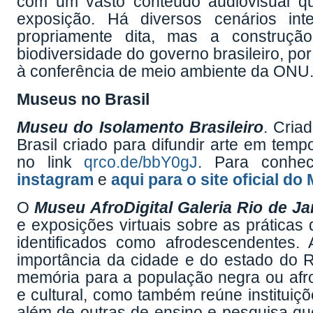
com um vasto conteúdo audiovisual que
exposição. Há diversos cenários int
propriamente dita, mas a construçã
biodiversidade do governo brasileiro, por
à conferência de meio ambiente da ONU.
Museus no Brasil
Museu do Isolamento Brasileiro
. Cria
Brasil criado para difundir arte em tem
no link
qrco.de/bbY0gJ
. Para conhe
instagram
e
aqui para o site oficial do
O
Museu AfroDigital Galeria Rio de Ja
e exposições virtuais sobre as práticas
identificados como afrodescendentes.
importância da cidade e do estado do 
memória para a população negra ou afro
e cultural, como também reúne instituiçõ
além de outras de ensino e pesquisa qu