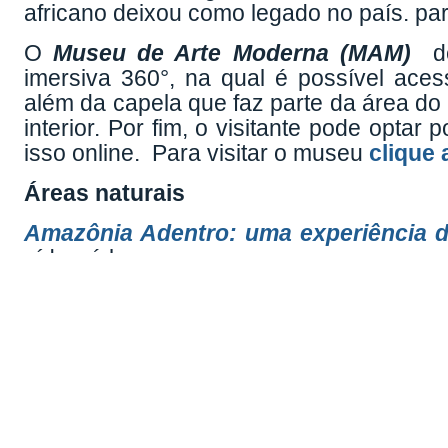
africano deixou como legado no país. par
O
Museu de Arte Moderna (MAM)
de 
imersiva 360°, na qual é possível aces
além da capela que faz parte da área 
interior. Por fim, o visitante pode optar
isso online. Para visitar o museu
clique 
Áreas naturais
Amazônia Adentro: uma experiência de 
vídeo é levar as pessoas para um passe
com a tecnologia 360° que permite qu
visão completa dos lugares por onde 
passeio permite avistar fauna e flo
amazônicas. O guia é um indígena, 
relação dos índios com a floresta
preservação. Para iniciar sua experiênci