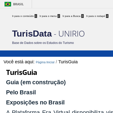
BRASIL
Ir para o conteúdo
1
Ir para o menu
2
Ir para a Busca
3
Ir para o rodapé
4
- UNIRIO
TurisData
Base de Dados sobre os Estudos do Turismo
Você está aqui:
/
TurisGuia
Página Inicial
TurisGuia
Guia (em construção)
Pelo Brasil
Exposições no Brasil
A Plataforma Era Virtual disponibiliza v