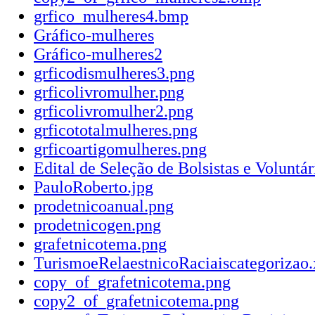
grfico_mulheres4.bmp
Gráfico-mulheres
Gráfico-mulheres2
grficodismulheres3.png
grficolivromulher.png
grficolivromulher2.png
grficototalmulheres.png
grficoartigomulheres.png
Edital de Seleção de Bolsistas e Voluntá
PauloRoberto.jpg
prodetnicoanual.png
prodetnicogen.png
grafetnicotema.png
TurismoeRelaestnicoRaciaiscategorizao.
copy_of_grafetnicotema.png
copy2_of_grafetnicotema.png