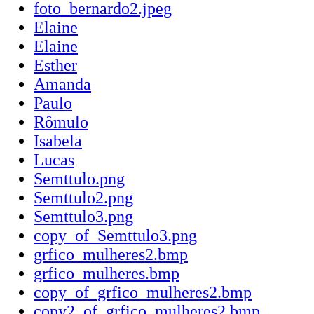
foto_bernardo2.jpeg
Elaine
Elaine
Esther
Amanda
Paulo
Rômulo
Isabela
Lucas
Semttulo.png
Semttulo2.png
Semttulo3.png
copy_of_Semttulo3.png
grfico_mulheres2.bmp
grfico_mulheres.bmp
copy_of_grfico_mulheres2.bmp
copy2_of_grfico_mulheres2.bmp