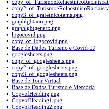
copy_of_TurismoeRelaestnicoRaciaiscat
copy2_of_TurismoeRelaestnicoRaciaisca
copy3_of_grafetnicotema.png
graphlgbtano.png
graphlgbtgenero.png
logocovid.png
copy_of_logocovid.png
Base de Dados Turismo e Covid-19
googlesheets.png
copy_of_googlesheets.png
copy2_of_googlesheets.png
copy3_of_googlesheets.png
Base de Tour Virtual
Base de Dados Turismo e Memória
CopyofHeading.png
CopyofHeading1.png
CopyofHeading2.png