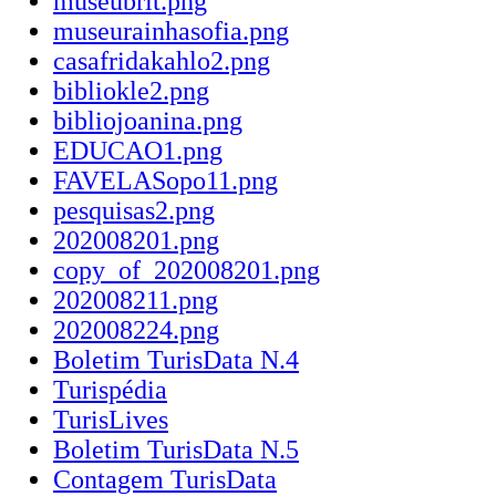
museubrit.png
museurainhasofia.png
casafridakahlo2.png
bibliokle2.png
bibliojoanina.png
EDUCAO1.png
FAVELASopo11.png
pesquisas2.png
202008201.png
copy_of_202008201.png
202008211.png
202008224.png
Boletim TurisData N.4
Turispédia
TurisLives
Boletim TurisData N.5
Contagem TurisData