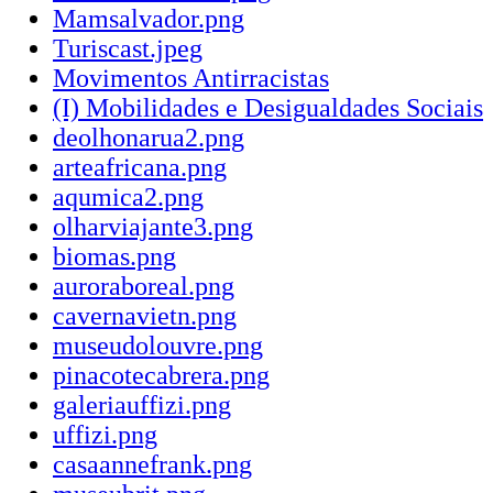
Mamsalvador.png
Turiscast.jpeg
Movimentos Antirracistas
(I) Mobilidades e Desigualdades Sociais
deolhonarua2.png
arteafricana.png
aqumica2.png
olharviajante3.png
biomas.png
auroraboreal.png
cavernavietn.png
museudolouvre.png
pinacotecabrera.png
galeriauffizi.png
uffizi.png
casaannefrank.png