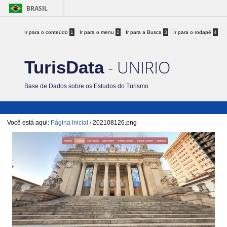
BRASIL
Ir para o conteúdo
1
Ir para o menu
2
Ir para a Busca
3
Ir para o rodapé
4
- UNIRIO
TurisData
Base de Dados sobre os Estudos do Turismo
Você está aqui:
Página Inicial
/
202108126.png