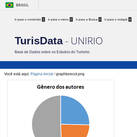
BRASIL
Ir para o conteúdo
1
Ir para o menu
2
Ir para a Busca
3
Ir para o rodapé
4
- UNIRIO
TurisData
Base de Dados sobre os Estudos do Turismo
Você está aqui:
Página Inicial
/
graphturecot.png