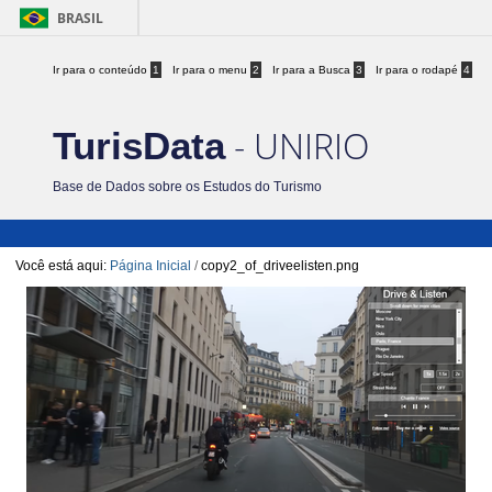
BRASIL
Ir para o conteúdo
1
Ir para o menu
2
Ir para a Busca
3
Ir para o rodapé
4
- UNIRIO
TurisData
Base de Dados sobre os Estudos do Turismo
Você está aqui:
Página Inicial
/
copy2_of_driveelisten.png