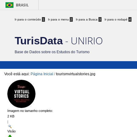
BRASIL
Ir para o conteúdo
1
Ir para o menu
2
Ir para a Busca
3
Ir para o rodapé
4
- UNIRIO
TurisData
Base de Dados sobre os Estudos do Turismo
Você está aqui:
Página Inicial
/
tourismvirtualstories.jpg
Imagem no tamanho completo:
2 KB
|
Visão