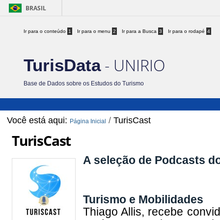
BRASIL
Ir para o conteúdo
1
Ir para o menu
2
Ir para a Busca
3
Ir para o rodapé
4
- UNIRIO
TurisData
Base de Dados sobre os Estudos do Turismo
Você está aqui:
/
TurisCast
Página Inicial
TurisCast
A seleção de Podcasts do
Turismo e Mobilidades
Thiago Allis, recebe convi