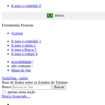
Ir para o conteúdo
0
BRASIL
Ferramentas Pessoais
Acessar
Ir para o conteúdo
1
Ir para o menu
2
Ir para a Busca
3
Ir para o rodapé
4
acessibilidade
|
alto contraste |
Mapa do Site
TurisData
- unirio
Base de Dados sobre os Estudos do Turismo
Busca
apenas nesta seção
Busca Avançada…