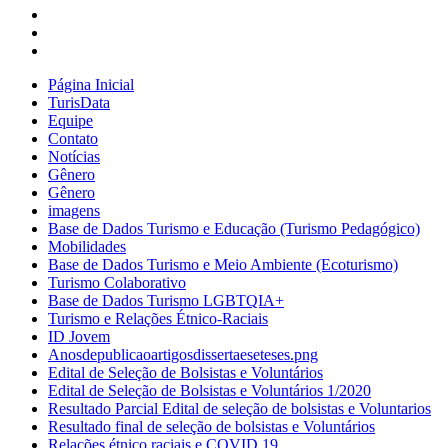
Página Inicial
TurisData
Equipe
Contato
Notícias
Gênero
Gênero
imagens
Base de Dados Turismo e Educação (Turismo Pedagógico)
Mobilidades
Base de Dados Turismo e Meio Ambiente (Ecoturismo)
Turismo Colaborativo
Base de Dados Turismo LGBTQIA+
Turismo e Relações Étnico-Raciais
ID Jovem
Anosdepublicaoartigosdissertaeseteses.png
Edital de Seleção de Bolsistas e Voluntários
Edital de Seleção de Bolsistas e Voluntários 1/2020
Resultado Parcial Edital de seleção de bolsistas e Voluntarios
Resultado final de seleção de bolsistas e Voluntários
Relações étnico raciais e COVID 19