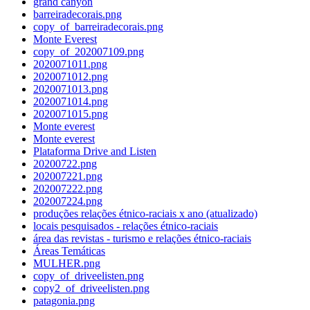
grand canyon
barreiradecorais.png
copy_of_barreiradecorais.png
Monte Everest
copy_of_202007109.png
2020071011.png
2020071012.png
2020071013.png
2020071014.png
2020071015.png
Monte everest
Monte everest
Plataforma Drive and Listen
20200722.png
202007221.png
202007222.png
202007224.png
produções relações étnico-raciais x ano (atualizado)
locais pesquisados - relações étnico-raciais
área das revistas - turismo e relações étnico-raciais
Áreas Temáticas
MULHER.png
copy_of_driveelisten.png
copy2_of_driveelisten.png
patagonia.png