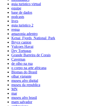
guia turistico virtual
equipe
base de dados
podcasts
lives
guia turistico 2
regua
amazonia adentro
Kenai_Fjords_National_Park
Bryce canion
Vulcoes Havai
Dry Tortugas
Grande Barreira de Corais
Cavernas
de olho na rua
o corpo na arte africana
Biomas do Brasil
olhar viajante
museu afro digital
museu da republica
MN
mar
museu afro brasil
mam salvador