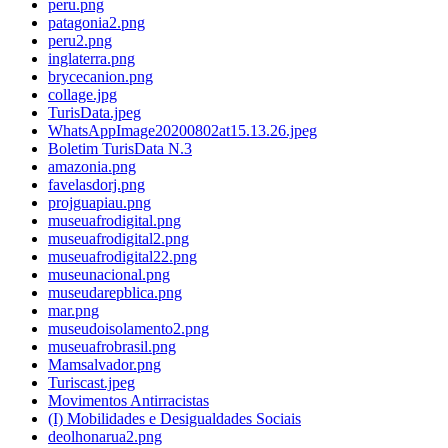
peru.png
patagonia2.png
peru2.png
inglaterra.png
brycecanion.png
collage.jpg
TurisData.jpeg
WhatsAppImage20200802at15.13.26.jpeg
Boletim TurisData N.3
amazonia.png
favelasdorj.png
projguapiau.png
museuafrodigital.png
museuafrodigital2.png
museuafrodigital22.png
museunacional.png
museudarepblica.png
mar.png
museudoisolamento2.png
museuafrobrasil.png
Mamsalvador.png
Turiscast.jpeg
Movimentos Antirracistas
(I) Mobilidades e Desigualdades Sociais
deolhonarua2.png