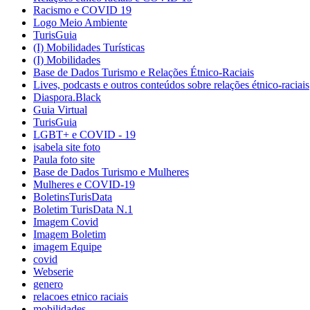
Racismo e COVID 19
Logo Meio Ambiente
TurisGuia
(I) Mobilidades Turísticas
(I) Mobilidades
Base de Dados Turismo e Relações Étnico-Raciais
Lives, podcasts e outros conteúdos sobre relações étnico-raciais
Diaspora.Black
Guia Virtual
TurisGuia
LGBT+ e COVID - 19
isabela site foto
Paula foto site
Base de Dados Turismo e Mulheres
Mulheres e COVID-19
BoletinsTurisData
Boletim TurisData N.1
Imagem Covid
Imagem Boletim
imagem Equipe
covid
Webserie
genero
relacoes etnico raciais
mobilidades