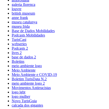
ambrosiana
galeria florenca
louvre
british museum
anne frank
museu catalunya
museu frida
Base de Dados Mobilidades
Podcasts Mobilidades
TurisCast
webseries
Podcasts 2
lives 2
base de dados 2
Boletins
meio ambiente logo
Meio Ambiente
Meio Ambiente e COVID-19
Boletim TurisData N.2
meio ambiente logo 2
Movimentos Antirracistas
logo lgbt
logo mulher
Novo TurisGuia
calcada dos gigantes