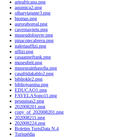
arteafricana.png
aqumica2.png
olharviajante3.png
biomas.png
auroraboreal.png
cavernavietn.png
museudolouvre.png
pinacotecabrera.png
galeriauffizi.png
uffizi.png
casaannefrank.png
museubrit.png
museurainhasofia.png
casafridakahlo2.png
bibliokle2.png
bibliojoanina.png
EDUCAO1.png
FAVELASopo11.png
pesquisas2.png
202008201.png
copy_of_202008201.png
202008211.png
202008224.png
Boletim TurisData N.4
Turispédia