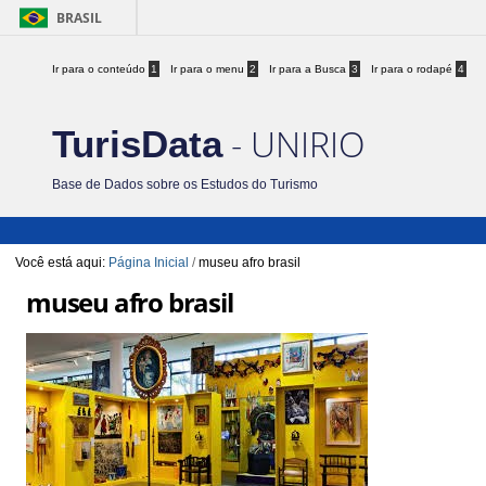
BRASIL
Ir para o conteúdo
1
Ir para o menu
2
Ir para a Busca
3
Ir para o rodapé
4
- UNIRIO
TurisData
Base de Dados sobre os Estudos do Turismo
Você está aqui:
Página Inicial
/
museu afro brasil
museu afro brasil