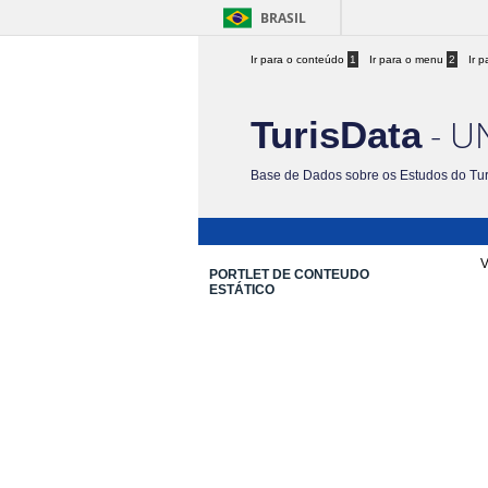
BRASIL
Ir para o conteúdo
1
Ir para o menu
2
Ir 
- U
TurisData
Base de Dados sobre os Estudos do Tu
V
PORTLET DE CONTEUDO
ESTÁTICO