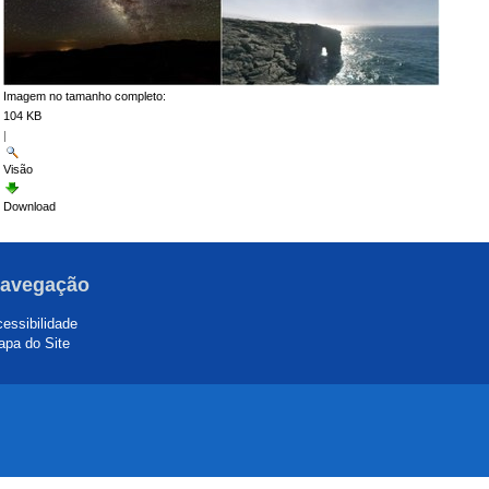
Imagem no tamanho completo:
104 KB
|
Visão
Download
avegação
essibilidade
pa do Site