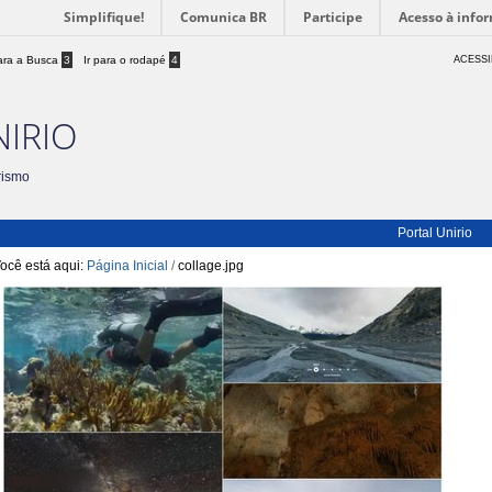
Simplifique!
Comunica BR
Participe
Acesso à info
para a Busca
3
Ir para o rodapé
4
ACESSI
NIRIO
rismo
Portal Unirio
ocê está aqui:
Página Inicial
/
collage.jpg