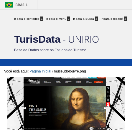
BRASIL
Ir para o conteúdo
1
Ir para o menu
2
Ir para a Busca
3
Ir para o rodapé
4
- UNIRIO
TurisData
Base de Dados sobre os Estudos do Turismo
Você está aqui:
Página Inicial
/
museudolouvre.png