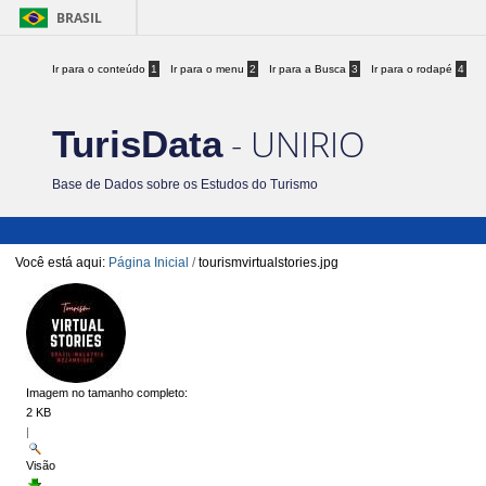
BRASIL
Ir para o conteúdo
1
Ir para o menu
2
Ir para a Busca
3
Ir para o rodapé
4
- UNIRIO
TurisData
Base de Dados sobre os Estudos do Turismo
Você está aqui:
Página Inicial
/
tourismvirtualstories.jpg
Imagem no tamanho completo:
2 KB
|
Visão