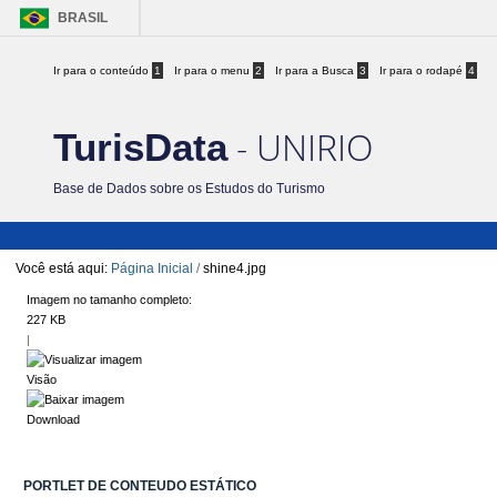
BRASIL
Ir para o conteúdo
1
Ir para o menu
2
Ir para a Busca
3
Ir para o rodapé
4
- UNIRIO
TurisData
Base de Dados sobre os Estudos do Turismo
Você está aqui:
Página Inicial
/
shine4.jpg
Imagem no tamanho completo:
227 KB
|
Visão
Download
PORTLET DE CONTEUDO ESTÁTICO