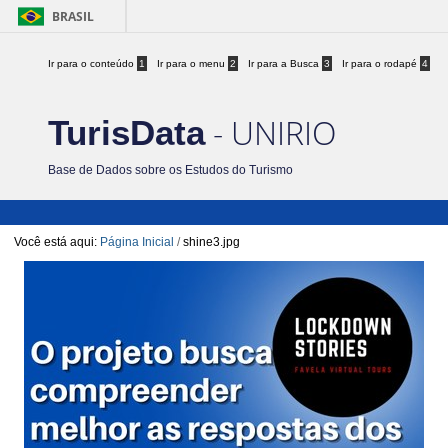
BRASIL
Ir para o conteúdo
1
Ir para o menu
2
Ir para a Busca
3
Ir para o rodapé
4
- UNIRIO
TurisData
Base de Dados sobre os Estudos do Turismo
Você está aqui:
Página Inicial
/
shine3.jpg