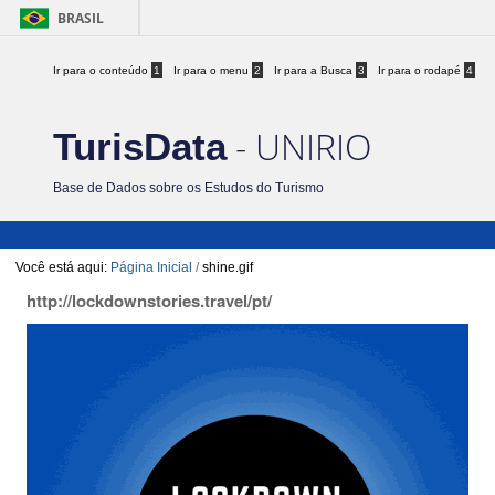
BRASIL
Ir para o conteúdo
1
Ir para o menu
2
Ir para a Busca
3
Ir para o rodapé
4
- UNIRIO
TurisData
Base de Dados sobre os Estudos do Turismo
Você está aqui:
Página Inicial
/
shine.gif
http://lockdownstories.travel/pt/