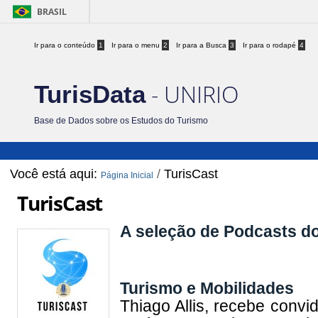
BRASIL
Ir para o conteúdo
1
Ir para o menu
2
Ir para a Busca
3
Ir para o rodapé
4
- UNIRIO
TurisData
Base de Dados sobre os Estudos do Turismo
Você está aqui:
/
TurisCast
Página Inicial
TurisCast
A seleção de Podcasts do
Turismo e Mobilidades
Thiago Allis, recebe convi