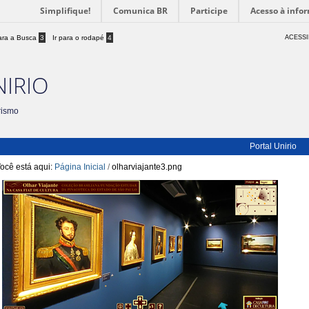
Simplifique!
Comunica BR
Participe
Acesso à info
para a Busca
3
Ir para o rodapé
4
ACESSI
NIRIO
rismo
Portal Unirio
ocê está aqui:
Página Inicial
/
olharviajante3.png