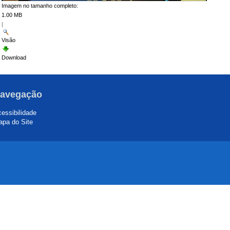
Imagem no tamanho completo:
1.00 MB
|
Visão
Download
avegação
essibilidade
pa do Site