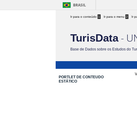
BRASIL
Ir para o conteúdo
1
Ir para o menu
2
Ir 
- U
TurisData
Base de Dados sobre os Estudos do Tu
V
PORTLET DE CONTEUDO
ESTÁTICO