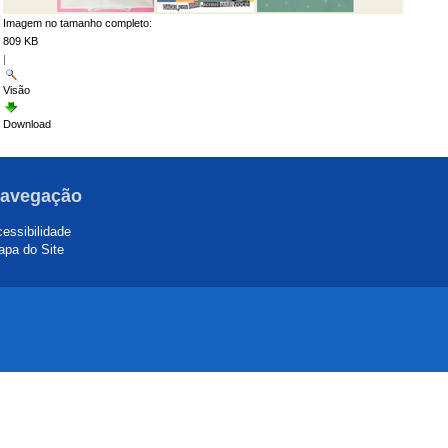
Imagem no tamanho completo:
809 KB
|
Visão
Download
avegação
essibilidade
pa do Site