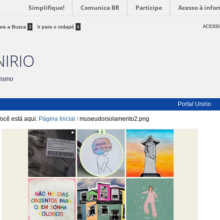
Simplifique!
Comunica BR
Participe
Acesso à info
para a Busca
3
Ir para o rodapé
4
ACESSI
NIRIO
rismo
Portal Unirio
ocê está aqui:
Página Inicial
/
museudoisolamento2.png