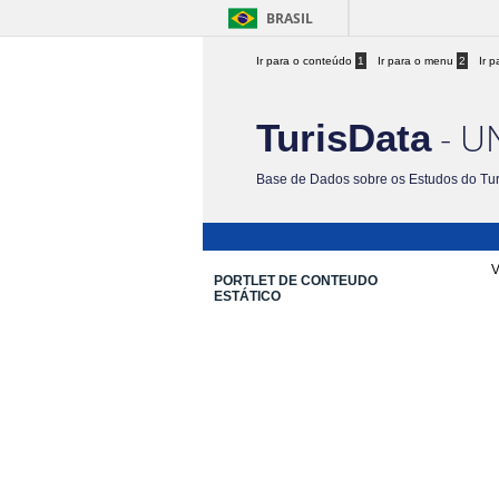
BRASIL
Ir para o conteúdo
1
Ir para o menu
2
Ir 
- U
TurisData
Base de Dados sobre os Estudos do Tu
V
PORTLET DE CONTEUDO
ESTÁTICO