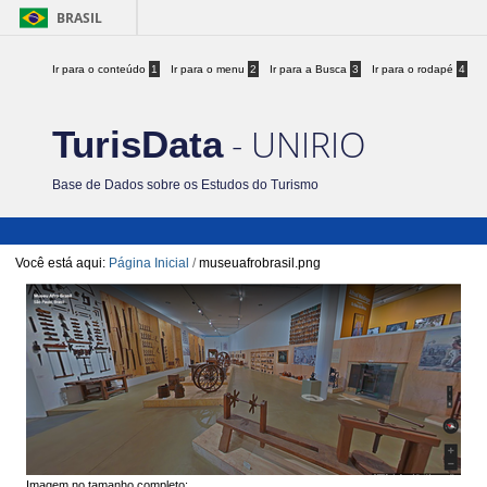
BRASIL
Ir para o conteúdo
1
Ir para o menu
2
Ir para a Busca
3
Ir para o rodapé
4
- UNIRIO
TurisData
Base de Dados sobre os Estudos do Turismo
Você está aqui:
Página Inicial
/
museuafrobrasil.png
Imagem no tamanho completo: