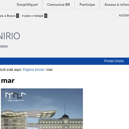
Simplifique!
Comunica BR
Participe
Acesso à info
para a Busca
3
Ir para o rodapé
4
ACESSI
NIRIO
rismo
Portal Unirio
ocê está aqui:
Página Inicial
/
mar
mar