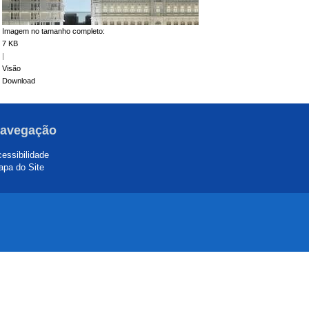
Imagem no tamanho completo:
7 KB
|
Visão
Download
avegação
essibilidade
pa do Site