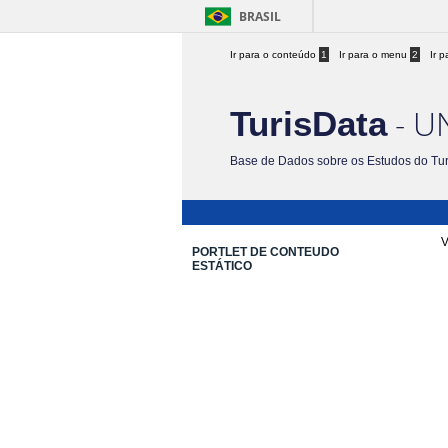
BRASIL
Ir para o conteúdo
1
Ir para o menu
2
Ir 
- U
TurisData
Base de Dados sobre os Estudos do Tu
V
PORTLET DE CONTEUDO
ESTÁTICO