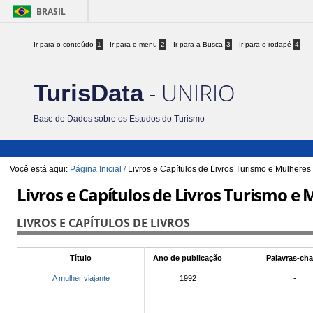
BRASIL
Ir para o conteúdo
1
Ir para o menu
2
Ir para a Busca
3
Ir para o rodapé
4
- UNIRIO
TurisData
Base de Dados sobre os Estudos do Turismo
Você está aqui:
Página Inicial
/
Livros e Capítulos de Livros Turismo e Mulheres
Livros e Capítulos de Livros Turismo e
LIVROS E CAPÍTULOS DE LIVROS
Título
Ano de publicação
Palavras-ch
A mulher viajante
1992
-