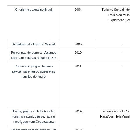
O turismo sexual no Brasil
2004
Turismo Sexual, Ide
Trafico de Mulh
Exploração Sex
A Dialética do Turismo Sexual
2005
-
Peregrinas de outrora. Viajantes
2010
-
latino-americanas no século XIX
Padrinhos gringos: turismo
2011
-
sexual, parentesco queer e as
famílias do futuro
Putas, playas e Hell’s Angels:
2014
Turismo sexual, Co
turismo sexual, classe, raça e
Raça/cor, Hells Angel
mestiçagemem Copacabana