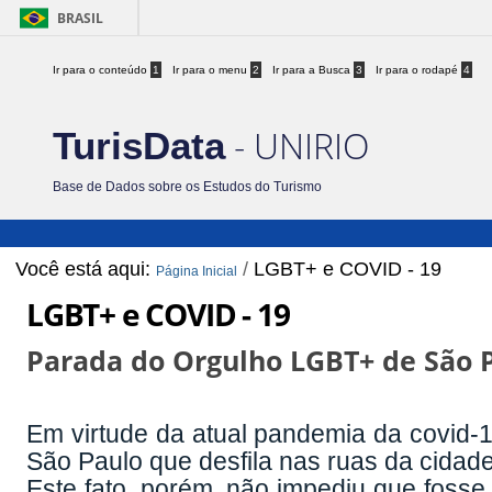
BRASIL
Ir para o conteúdo
1
Ir para o menu
2
Ir para a Busca
3
Ir para o rodapé
4
- UNIRIO
TurisData
Base de Dados sobre os Estudos do Turismo
Você está aqui:
/
LGBT+ e COVID - 19
Página Inicial
LGBT+ e COVID - 19
Parada do Orgulho LGBT+ de São 
Em virtude da atual pandemia da covid-
São Paulo que desfila nas ruas da cidad
Este fato, porém, não impediu que fosse 