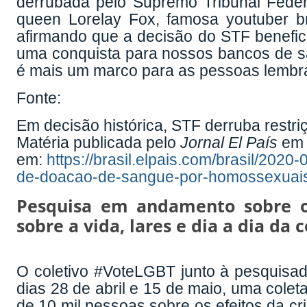
derrubada pelo Supremo Tribunal Feder
queen Lorelay Fox, famosa youtuber bra
afirmando que a decisão do STF benefici
uma conquista para nossos bancos de s
é mais um marco para as pessoas lembra
Fonte:
Em decisão histórica, STF derruba rest
Matéria publicada pelo
Jornal El País
em 
em:
https://brasil.elpais.com/brasil/2020
de-doacao-de-sangue-por-homossexuais
Pesquisa em andamento sobre o
sobre a vida, lares e dia a dia d
O coletivo #VoteLGBT junto à pesquis
dias 28 de abril e 15 de maio, uma cole
de 10 mil pessoas sobre os efeitos da c