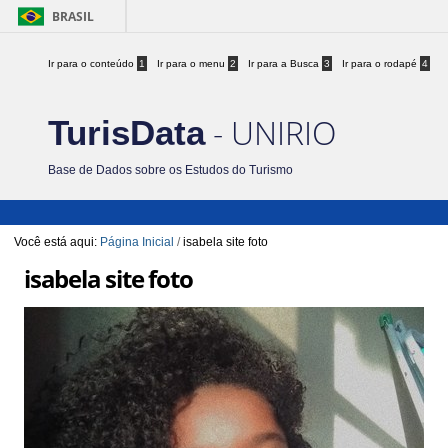
BRASIL
Ir para o conteúdo
1
Ir para o menu
2
Ir para a Busca
3
Ir para o rodapé
4
- UNIRIO
TurisData
Base de Dados sobre os Estudos do Turismo
Você está aqui:
Página Inicial
/
isabela site foto
isabela site foto