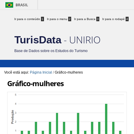
BRASIL
Ir para o conteúdo
1
Ir para o menu
2
Ir para a Busca
3
Ir para o rodapé
4
- UNIRIO
TurisData
Base de Dados sobre os Estudos do Turismo
Você está aqui:
Página Inicial
/
Gráfico-mulheres
Gráfico-mulheres