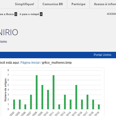
Simplifique!
Comunica BR
Participe
Acesso à info
para a Busca
3
Ir para o rodapé
4
ACESSI
NIRIO
rismo
Portal Unirio
ocê está aqui:
Página Inicial
/
grfico_mulheres.bmp