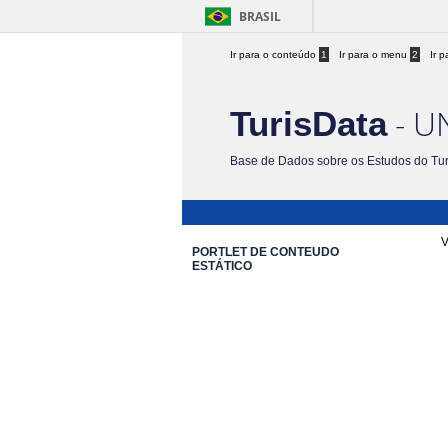
BRASIL
Ir para o conteúdo
1
Ir para o menu
2
Ir 
- U
TurisData
Base de Dados sobre os Estudos do Tu
V
PORTLET DE CONTEUDO
ESTÁTICO