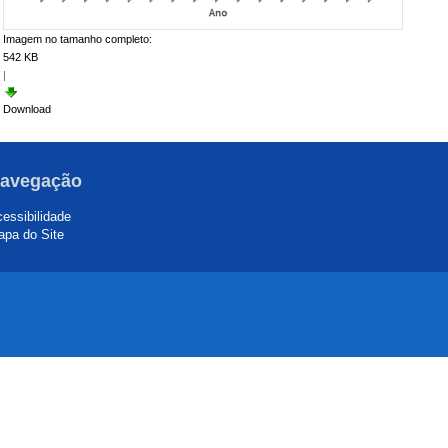
Imagem no tamanho completo:
542 KB
|
Download
avegação
essibilidade
pa do Site