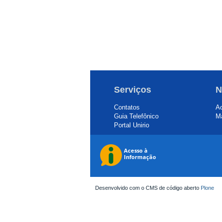
Serviços
N
Contatos
Ac
Guia Telefônico
Ma
Portal Unirio
Desenvolvido com o CMS de código aberto
Plone