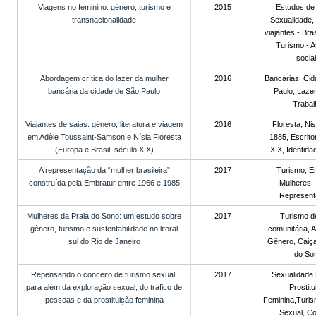
Viagens no feminino: gênero, turismo e
2015
Estudos de
transnacionalidade
Sexualidade,
viajantes - Bras
Turismo - 
sociai
Abordagem crítica do lazer da mulher
2016
Bancárias, Ci
bancária da cidade de São Paulo
Paulo, Lazer
Trabal
Viajantes de saias: gênero, literatura e viagem
2016
Floresta, Nis
em Adèle Toussaint-Samson e Nísia Floresta
1885, Escrito
(Europa e Brasil, século XIX)
XIX, Identida
A representação da “mulher brasileira”
2017
Turismo, E
construída pela Embratur entre 1966 e 1985
Mulheres - 
Represent
Mulheres da Praia do Sono: um estudo sobre
2017
Turismo d
gênero, turismo e sustentabilidade no litoral
comunitária, A
sul do Rio de Janeiro
Gênero, Caiça
do So
Repensando o conceito de turismo sexual:
2017
Sexualidade
para além da exploração sexual, do tráfico de
Prostitu
pessoas e da prostituição feminina
Feminina,Turi
Sexual, Co