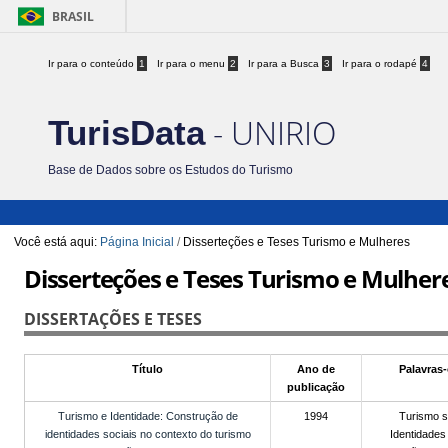
BRASIL
Ir para o conteúdo
1
Ir para o menu
2
Ir para a Busca
3
Ir para o rodapé
4
- UNIRIO
TurisData
Base de Dados sobre os Estudos do Turismo
Você está aqui:
Página Inicial
/
Disserteções e Teses Turismo e Mulheres
Disserteções e Teses Turismo e Mulher
DISSERTAÇÕES E TESES
Título
Ano de
Palavras
publicação
Turismo e Identidade: Construção de
1994
Turismo s
identidades sociais no contexto do turismo
Identidades 