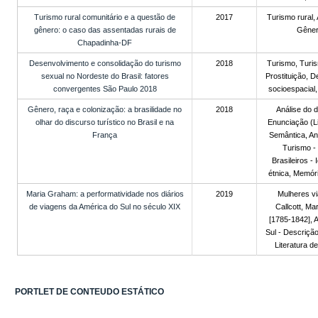
Turismo rural comunitário e a questão de
2017
Turismo rural, 
gênero: o caso das assentadas rurais de
Gêner
Chapadinha-DF
Desenvolvimento e consolidação do turismo
2018
Turismo, Turi
sexual no Nordeste do Brasil: fatores
Prostituição, D
convergentes São Paulo 2018
socioespacial
Gênero, raça e colonização: a brasilidade no
2018
Análise do d
olhar do discurso turístico no Brasil e na
Enunciação (Li
França
Semântica, Ant
Turismo - 
Brasileiros - 
étnica, Memóri
Maria Graham: a performatividade nos diários
2019
Mulheres vi
de viagens da América do Sul no século XIX
Callcott, Mar
[1785-1842], 
Sul - Descrição
Literatura d
PORTLET DE CONTEUDO ESTÁTICO