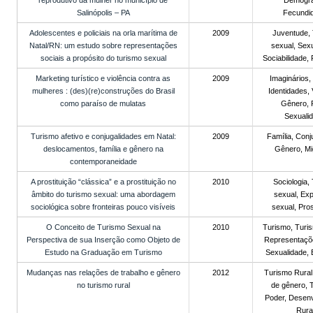
reprodutivo da mulher no município de
Demográ
Salinópolis – PA
Fecundi
Adolescentes e policiais na orla marítima de
2009
Juventude,
Natal/RN: um estudo sobre representações
sexual, Sex
sociais a propósito do turismo sexual
Sociabilidade,
Marketing turístico e violência contra as
2009
Imaginários,
mulheres : (des)(re)construções do Brasil
Identidades, 
como paraíso de mulatas
Gênero, 
Sexuali
Turismo afetivo e conjugalidades em Natal:
2009
Família, Conj
deslocamentos, família e gênero na
Gênero, Mi
contemporaneidade
A prostituição “clássica” e a prostituição no
2010
Sociologia,
âmbito do turismo sexual: uma abordagem
sexual, Ex
sociológica sobre fronteiras pouco visíveis
sexual, Pros
O Conceito de Turismo Sexual na
2010
Turismo, Turi
Perspectiva de sua Inserção como Objeto de
Representaçõe
Estudo na Graduação em Turismo
Sexualidade,
Mudanças nas relações de trabalho e gênero
2012
Turismo Rural
no turismo rural
de gênero, 
Poder, Desen
Rural