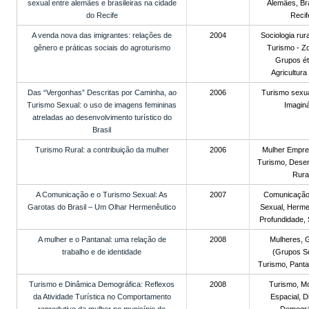
sexual entre alemães e brasileiras na cidade
Alemães, Bra
do Recife
Recif
A venda nova das imigrantes: relações de
2004
Sociologia rur
gênero e práticas sociais do agroturismo
Turismo - Zo
Grupos ét
Agricultura 
Das “Vergonhas” Descritas por Caminha, ao
2006
Turismo sexual
Turismo Sexual: o uso de imagens femininas
Imaginá
atreladas ao desenvolvimento turístico do
Brasil
Turismo Rural: a contribuição da mulher
2006
Mulher Empre
Turismo, Dese
Rural
A Comunicação e o Turismo Sexual: As
2007
Comunicação
Garotas do Brasil – Um Olhar Hermenêutico
Sexual, Herme
Profundidade, 
A mulher e o Pantanal: uma relação de
2008
Mulheres, 
trabalho e de identidade
(Grupos So
Turismo, Pantan
Turismo e Dinâmica Demográfica: Reflexos
2008
Turismo, Mo
da Atividade Turística no Comportamento
Espacial, 