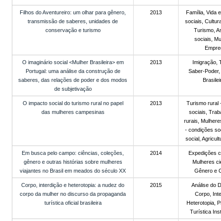
Filhos do Aventureiro: um olhar para gênero,
2013
Família, Vida
transmissão de saberes, unidades de
sociais, Cultur
conservação e turismo
Turismo, A
sociais, Mu
Empre
O imaginário social <Mulher Brasileira> em
2013
Imigração, 
Portugal: uma análise da construção de
Saber-Poder,
saberes, das relações de poder e dos modos
Brasilei
de subjetivação
O impacto social do turismo rural no papel
2013
Turismo rural
das mulheres campesinas
sociais, Tra
rurais, Mulher
- condições soc
social, Agricult
Em busca pelo campo: ciências, coleções,
2014
Expedições ci
gênero e outras histórias sobre mulheres
Mulheres cie
viajantes no Brasil em meados do século XX
Gênero e C
Corpo, interdição e heterotopia: a nudez do
2015
Análise do 
corpo da mulher no discurso da propaganda
Corpo, Inte
turística oficial brasileira
Heterotopia, 
Turística Inst